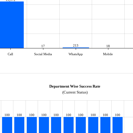
213
17
18
Call
Social Media
WhatsApp
Mobile
Department Wise Success Rate
(Current Status)
100
100
100
100
100
100
100
100
100
100