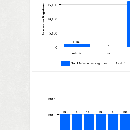
Grievances Registered
15,000
10,000
5,000
1,167
2
0
Website
Sms
Total Grievances Registered:
17,480
100.5
100
100
100
100
100
100
100.0