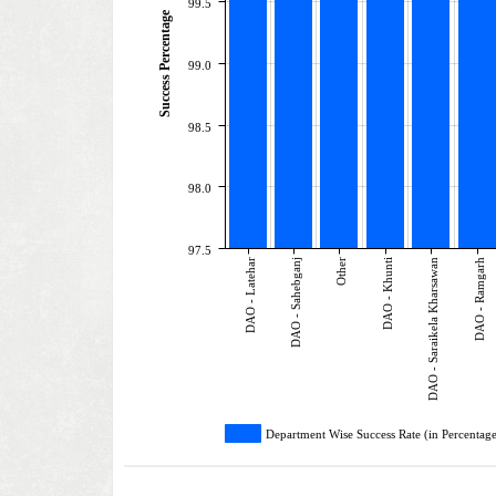
99.5
Success Percentage
99.0
98.5
98.0
97.5
DAO - Latehar
DAO - Sahebganj
Other
DAO - Khunti
DAO - Saraikela Kharsawan
DAO - Ramgarh
Department Wise Success Rate (in Percentag