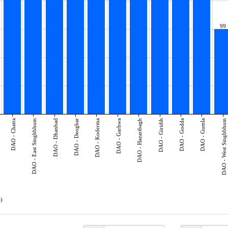
99
DAO - Chatra
DAO - East Singhbhum
DAO - Dhanbad
DAO - Deoghar
DAO - Koderma
DAO - Garhwa
DAO - Hazaribagh
DAO - Giridih
DAO - Godda
DAO - Gumla
DAO - West Singhbhum
e)