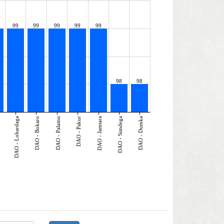
99
99
99
99
99
98
98
DAO - Lohardaga
DAO - Bokaro
DAO - Palamu
DAO - Pakur
DAO - Jamtara
DAO - Simdega
DAO - Dumka