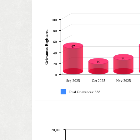
100
80
Grievances Registered
60
47
40
26
19
20
0
Sep 2025
Oct 2025
Nov 2025
Total Grievances: 338
20,000