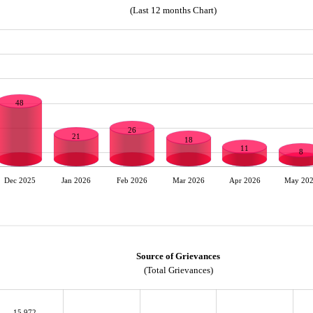
(Last 12 months Chart)
48
26
21
18
11
8
Dec 2025
Jan 2026
Feb 2026
Mar 2026
Apr 2026
May 20
Source of Grievances
(Total Grievances)
15,972